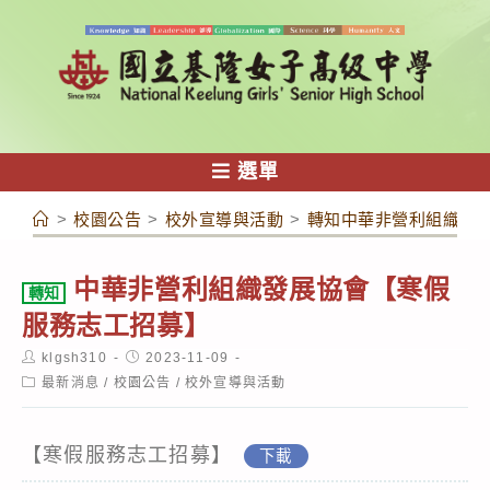
跳
轉
至
主
要
內
選單
容
>
校園公告
>
校外宣導與活動
>
轉知中華非營利組織發
中華非營利組織發展協會【寒假
轉知
服務志工招募】
Post
Post
klgsh310
2023-11-09
author:
published:
Post
最新消息
/
校園公告
/
校外宣導與活動
category:
【寒假服務志工招募】
下載