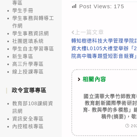
專區
Post Views:
175
學生手冊
學生事務與轉導工
作網
上一篇文章
Read
學生事務資訊網
轉知樹德科技大學管理學院訂1
社團選填系統
more
資大樓L0105大禮堂舉辦「
學生自主學習專區
articles
院高中職專題暨短影音競賽
新生專區
高三升學專區
線上授課專區
相關內容
政令宣導專區
國立清華大學竹師教育
教育創新國際學術研討
教育部108課綱資
育- 教與學的多模態
訊網
稿件(摘要)，
資訊安全專區
20
內控稽核專區