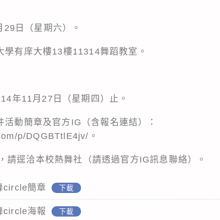
1月29日（星期六）。
大學有庠大樓13樓11314舞蹈教室。
14年11月27日（星期四）️止。
件活動簡章及官方IG（含報名連結）️：
.com/p/DQGBTtlE4jv/。
，請逕洽本校熱舞社（請透過官方IG訊息聯絡）️。
circle簡章
下載
circle海報
下載