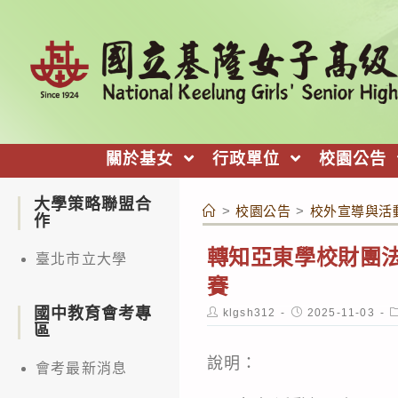
跳
轉
至
主
要
內
關於基女
行政單位
校園公告
容
大學策略聯盟合
>
校園公告
>
校外宣導與活
作
轉知亞東學校財團法人亞
臺北市立大學
賽
國中教育會考專
Post
Post
P
klgsh312
2025-11-03
author:
published:
c
區
說明：
會考最新消息