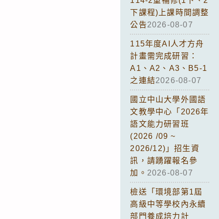
114-2重補修(1下、2
下課程)上課時間調整
公告
2026-08-07
115年度AI人才方舟
計畫需完成研習：
A1、A2、A3、B5-1
之連結
2026-08-07
國立中山大學外國語
文教學中心「2026年
語文能力研習班
(2026 /09 ~
2026/12)」招生資
訊，請踴躍報名參
加。
2026-08-07
檢送「環境部第1屆
高級中等學校內永續
部門養成培力計