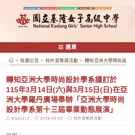
跳
轉
至
主
要
內
選單
容
>
校園公告
>
校外宣導與活動
>
轉知亞洲大學時尚設計學
轉知亞洲大學時尚設計學系謹訂於
115年3月14日(六)與3月15日(日)在亞
洲大學羅丹廣場舉辦「亞洲大學時尚
設計學系第十三屆畢業動態展演」
Post
Post
Post
klgsh312
2026-03-03
校外宣導與活動
author:
published:
category: