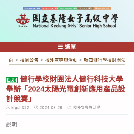
跳
轉
至
主
要
內
選單
容
>
校園公告
>
校外宣導與活動
>
轉知健行學校財團法人健
健行學校財團法人健行科技大學
轉知
舉辦「2024太陽光電創新應用產品設
計競賽」
Post
Post
Post
klgsh312
2024-03-29
校外宣導與活動
author:
published:
category:
說明：