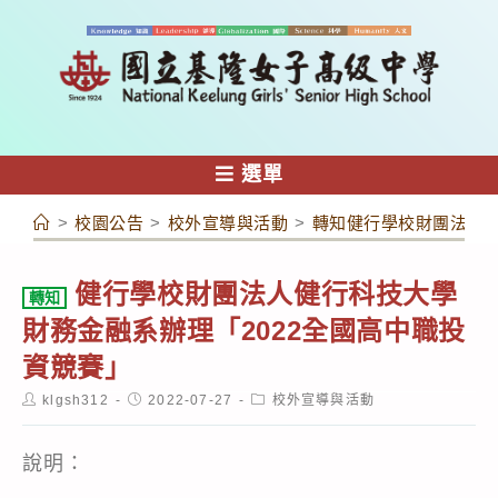
跳
轉
至
主
要
內
選單
容
>
校園公告
>
校外宣導與活動
>
轉知健行學校財團法人健
健行學校財團法人健行科技大學
轉知
財務金融系辦理「2022全國高中職投
資競賽」
Post
Post
Post
klgsh312
2022-07-27
校外宣導與活動
author:
published:
category:
說明：