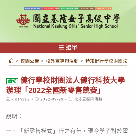
跳
轉
至
主
要
內
選單
容
>
校園公告
>
校外宣導與活動
>
轉知健行學校財團法人健
健行學校財團法人健行科技大學
轉知
辦理「2022全國新零售競賽」
Post
Post
Post
klgsh312
2022-09-29
校外宣導與活動
author:
published:
category:
說明：
一、「新零售模式」行之有年，現今學子對於電