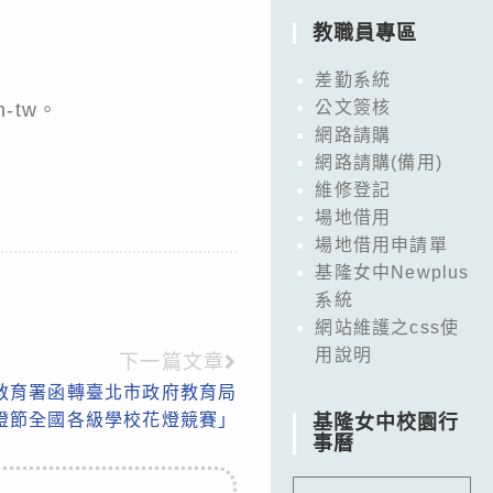
教職員專區
差勤系統
公文簽核
h-tw。
網路請購
網路請購(備用)
維修登記
場地借用
場地借用申請單
基隆女中Newplus
系統
網站維護之css使
用說明
下一篇文章
教育署函轉臺北市政府教育局
北燈節全國各級學校花燈競賽」
基隆女中校園行
事曆