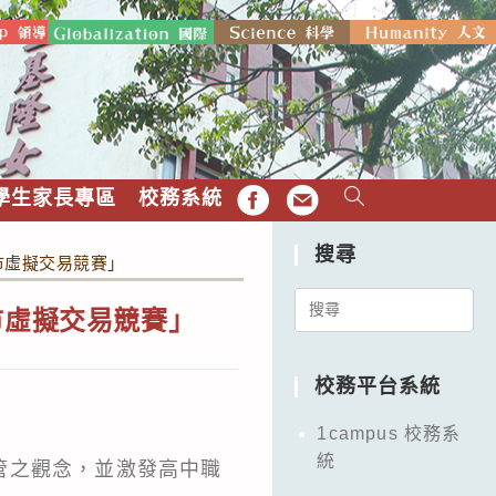
學生家長專區
校務系統
FB
EMAIL
搜尋
市虛擬交易競賽」
Search
市虛擬交易競賽」
for:
校務平台系統
1campus 校務系
統
管之觀念，並激發高中職