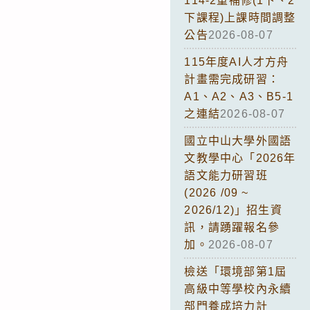
114-2重補修(1下、2
下課程)上課時間調整
公告
2026-08-07
115年度AI人才方舟
計畫需完成研習：
A1、A2、A3、B5-1
之連結
2026-08-07
國立中山大學外國語
文教學中心「2026年
語文能力研習班
(2026 /09 ~
2026/12)」招生資
訊，請踴躍報名參
加。
2026-08-07
檢送「環境部第1屆
高級中等學校內永續
部門養成培力計