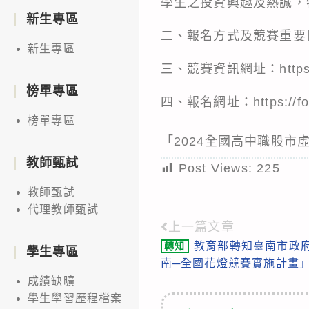
學生之投資興趣及熱誠，
新生專區
二、報名方式及競賽重要
新生專區
三、競賽資訊網址：https://b
榜單專區
四、報名網址：https://for
榜單專區
「2024全國高中職股市
教師甄試
Post Views:
225
教師甄試
代理教師甄試
上一篇文章
Read
教育部轉知臺南市政府
轉知
more
學生專區
南─全國花燈競賽實施計畫
articles
成績缺曠
學生學習歷程檔案