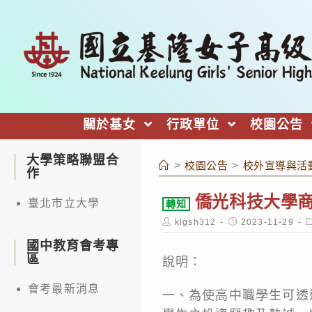
跳
轉
至
主
要
內
關於基女
行政單位
校園公告
容
大學策略聯盟合
>
校園公告
>
校外宣導與活
作
僑光科技大學商
臺北市立大學
轉知
Post
Post
P
klgsh312
2023-11-29
author:
published:
c
國中教育會考專
區
說明：
會考最新消息
一、為使高中職學生可透