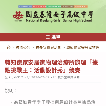
跳
轉
至
主
要
內
選單
容
>
校園公告
>
校外宣導與活動
>
轉知億家安居家物理治
轉知億家安居家物理治療所辦理「據
點挑戰王：活動設計秀」競賽
Post
Post
Post
klgsh312
2026-02-02
校外宣導與活動
author:
published:
category:
說明：
一、為鼓勵青年學子發揮創意設計長照據點活