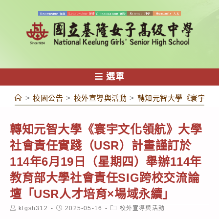
跳
轉
至
主
要
內
選單
容
>
校園公告
>
校外宣導與活動
>
轉知元智大學《寰宇文化
轉知元智大學《寰宇文化領航》大學
社會責任實踐（USR）計畫謹訂於
114年6月19日（星期四）舉辦114年
教育部大學社會責任SIG跨校交流論
壇「USR人才培育×場域永續」
Post
Post
Post
klgsh312
2025-05-16
校外宣導與活動
author:
published:
category: