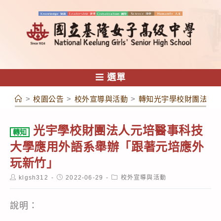
跳
轉
至
主
要
內
選單
容
>
校園公告
>
校外宣導與活動
>
轉知光宇學校財團法人
光宇學校財團法人元培醫事科技
轉知
大學應用外語系舉辦「跟著元培應外
玩新竹」
Post
Post
Post
klgsh312
2022-06-29
校外宣導與活動
author:
published:
category:
說明：