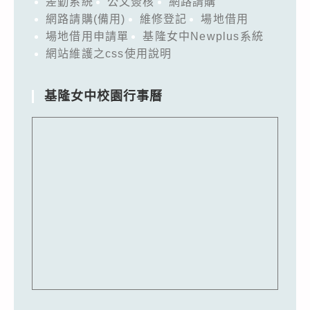
差勤系統
公文簽核
網路請購
網路請購(備用)
維修登記
場地借用
場地借用申請單
基隆女中Newplus系統
網站維護之css使用說明
基隆女中校園行事曆