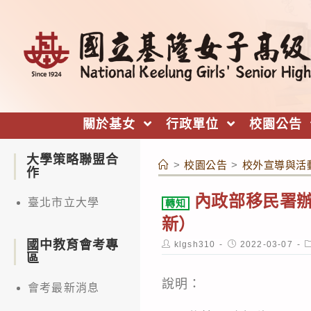
跳
轉
至
主
要
內
關於基女
行政單位
校園公告
容
大學策略聯盟合
>
校園公告
>
校外宣導與活
作
內政部移民署辦
臺北市立大學
轉知
新）
國中教育會考專
Post
Post
P
klgsh310
2022-03-07
author:
published:
c
區
說明：
會考最新消息