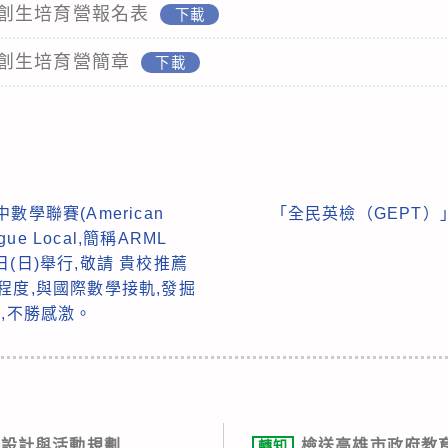
創生培育營報名表
下載
創生培育營簡章
下載
數學聯賽(American
「全民英檢（GEPT
ague Local,簡稱ARML
4日(日)舉行,敬請 貴校推薦
程度,與國際數學接軌,發掘
助,不勝感激。
程設計與活動規劃
檢送高雄市政府教育
轉知