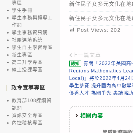
專區
新住民子女多元文化在地
學生手冊
學生事務與轉導工
新住民子女多元文化在地
作網
Post Views:
202
學生事務資訊網
社團選填系統
學生自主學習專區
上一篇文章
新生專區
Read
高三升學專區
有關「2022年美國高中
轉知
more
線上授課專區
Regions Mathematics Le
articles
Local)」將於2022年4月2
學生參賽,提升國內高中數學
政令宣導專區
優秀人才,為國爭光,惠請協
教育部108課綱資
訊網
相關內容
資訊安全專區
內控稽核專區
營隊服務課