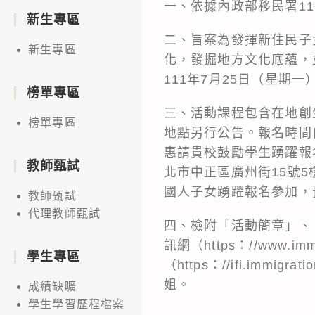
一、依據內政部移民署111
新生專區
二、旨案為發揮新住民子
新生專區
化，發掘地方文化底蘊，
111年7月25日（星期
榜單專區
三、活動課程包含在地創
榜單專區
地點另行公告。報名時間自
惠請貴校鼓勵學生踴躍報
教師甄試
北市中正區廣州街15號
國人子女踴躍報名參加，
教師甄試
代理教師甄試
四、檢附「活動簡章」、
訊網（https：//www.i
學生專區
（https：//ifi.imm
姐。
成績缺曠
學生學習歷程檔案