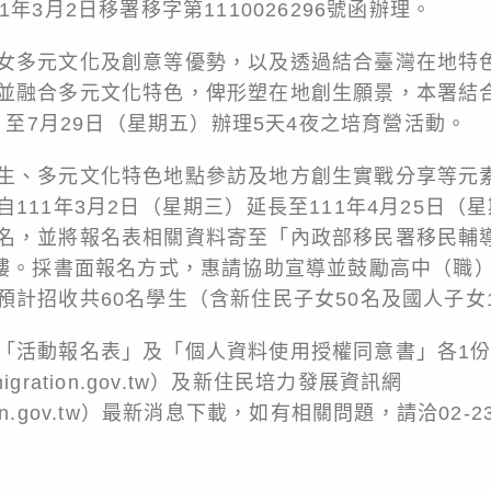
年3月2日移署移字第1110026296號函辦理。
女多元文化及創意等優勢，以及透過結合臺灣在地特
並融合多元文化特色，俾形塑在地創生願景，本署結
一）至7月29日（星期五）辦理5天4夜之培育營活動。
生、多元文化特色地點參訪及地方創生實戰分享等元
111年3月2日（星期三）延長至111年4月25日（
名，並將報名表相關資料寄至「內政部移民署移民輔導科
5樓。採書面報名方式，惠請協助宣導並鼓勵高中（職
預計招收共60名學生（含新住民子女50名及國人子女
「活動報名表」及「個人資料使用授權同意書」各1
mmigration.gov.tw）及新住民培力發展資訊網
igration.gov.tw）最新消息下載，如有相關問題，請洽02-