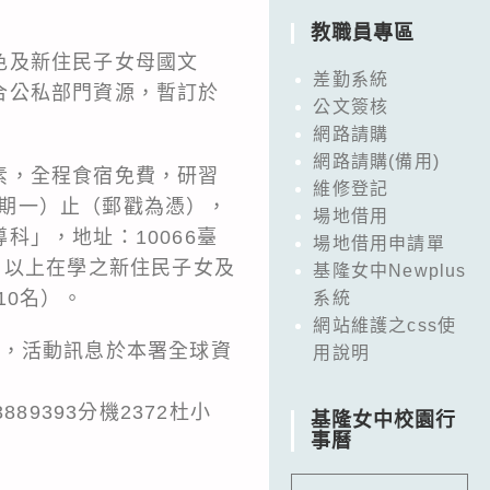
教職員專區
色及新住民子女母國文
差勤系統
合公私部門資源，暫訂於
公文簽核
網路請購
網路請購(備用)
素，全程食宿免費，研習
維修登記
星期一）止（郵戳為憑），
場地借用
」，地址：10066臺
場地借用申請單
）以上在學之新住民子女及
基隆女中Newplus
10名）。
系統
網站維護之css使
份，活動訊息於本署全球資
用說明
23889393分機2372杜小
基隆女中校園行
事曆