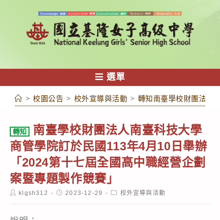
跳
轉
至
主
要
內
選單
容
>
校園公告
>
校外宣導與活動
>
轉知南臺學校財團法人南
南臺學校財團法人南臺科技大學
轉知
商管學院訂於民國113年4月10日舉辦
「2024第十七屆全國高中職經營企劃
案暨專題製作競賽」
Post
Post
Post
klgsh312
2023-12-29
校外宣導與活動
author:
published:
category: