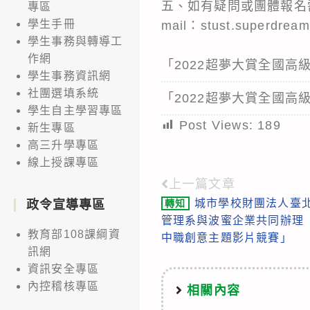
五、如有疑問或團體報名需求
專區
學生手冊
mail：stust.superdre
學生事務與轉導工
作網
「2022超夢大賞全國
學生事務資訊網
社團選填系統
「2022超夢大賞全國
學生自主學習專區
Post Views:
189
新生專區
高三升學專區
線上授課專區
上一篇文章
Read
城市學校財團法人臺
轉知
政令宣導專區
more
管理系與波蜜企業共同辦理「
articles
教育部108課綱資
中職創意主題影片競賽」
訊網
資訊安全專區
內控稽核專區
相關內容