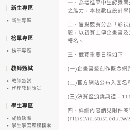
一、為增進高中生認識南
新生專區
之能力，本校數位設計學
新生專區
二、旨揭競賽分為「影視
題，以初賽上傳企畫書及
榜單專區
報名。
榜單專區
三、競賽重要日程如下：
教師甄試
(一)企畫書暨創作概念網
教師甄試
(二)官方網站公布入圍名單
代理教師甄試
(三)決賽暨頒獎典禮：1
學生專區
四、詳細內容請見附件簡
(https://ic.stust.edu.t
成績缺曠
學生學習歷程檔案