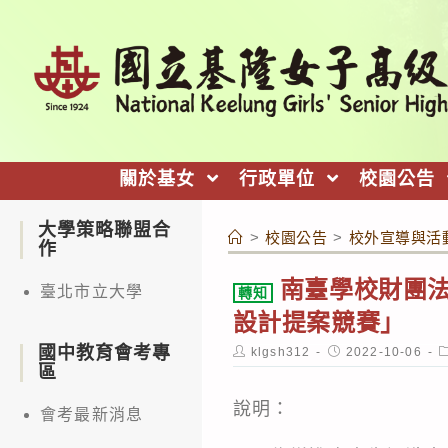
跳
轉
至
主
要
內
關於基女
行政單位
校園公告
容
大學策略聯盟合
>
校園公告
>
校外宣導與活
作
南臺學校財團法
臺北市立大學
轉知
設計提案競賽」
國中教育會考專
Post
Post
P
klgsh312
2022-10-06
author:
published:
c
區
說明：
會考最新消息