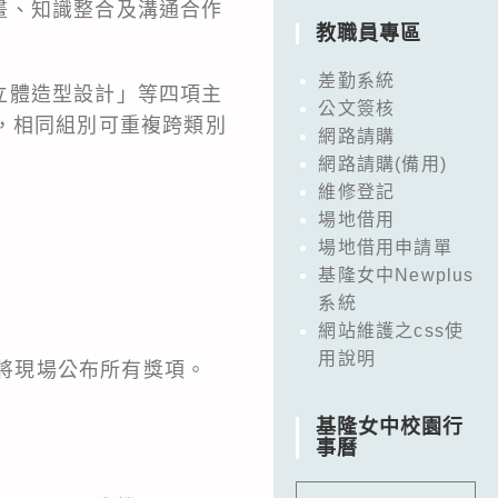
畫、知識整合及溝通合作
教職員專區
差勤系統
立體造型設計」等四項主
公文簽核
，相同組別可重複跨類別
網路請購
網路請購(備用)
維修登記
場地借用
場地借用申請單
基隆女中Newplus
系統
網站維護之css使
用說明
日將現場公布所有獎項。
基隆女中校園行
事曆