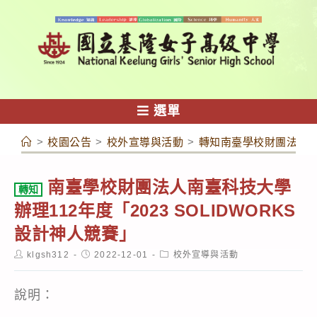
跳
轉
至
主
要
內
選單
容
>
校園公告
>
校外宣導與活動
>
轉知南臺學校財團法人南臺
南臺學校財團法人南臺科技大學
轉知
辦理112年度「2023 SOLIDWORKS
設計神人競賽」
Post
Post
Post
klgsh312
2022-12-01
校外宣導與活動
author:
published:
category:
說明：