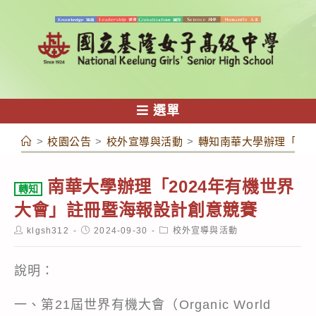
跳
轉
至
主
要
內
選單
容
>
校園公告
>
校外宣導與活動
>
轉知南華大學辦理「20
南華大學辦理「2024年有機世界
轉知
大會」註冊暨海報設計創意競賽
Post
Post
Post
klgsh312
2024-09-30
校外宣導與活動
author:
published:
category:
說明：
一、第21屆世界有機大會（Organic World