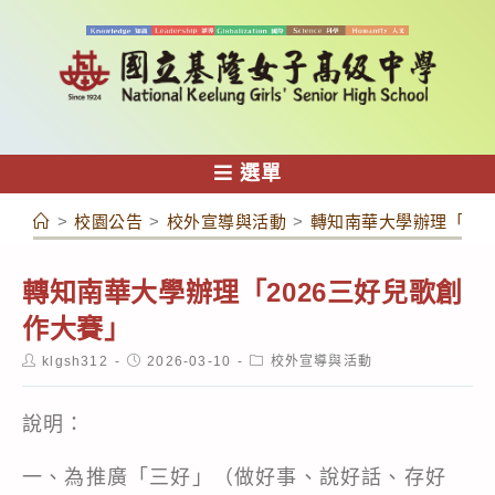
跳
轉
至
主
要
內
選單
容
>
校園公告
>
校外宣導與活動
>
轉知南華大學辦理「20
轉知南華大學辦理「2026三好兒歌創
作大賽」
Post
Post
Post
klgsh312
2026-03-10
校外宣導與活動
author:
published:
category:
說明：
一、為推廣「三好」（做好事、說好話、存好