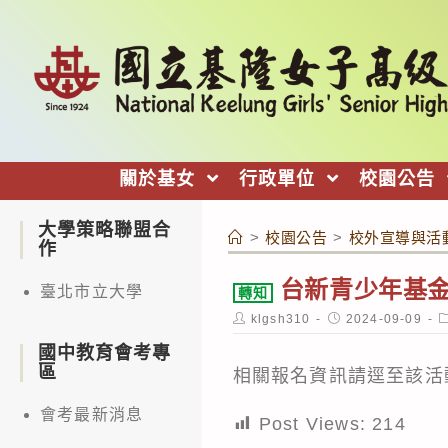
跳
轉
至
主
要
內
關於基女
行政單位
校園公告
容
大學策略聯盟合
>
校園公告
>
校外宣導與活
作
台新青少年基金
臺北市立大學
轉知
Post
Post
P
klgsh310
2024-09-09
author:
published:
c
國中教育會考專
區
相關報名資訊請逕至該活動網站查詢
會考最新消息
Post Views:
214