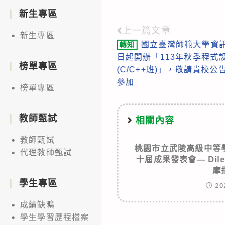
新生專區
上一篇文章
Read
新生專區
國立臺灣師範大學資訊
轉知
more
日起開辦「113年秋季程式
articles
榜單專區
(C/C++班)」，敬請貴校
參加
榜單專區
教師甄試
相關內容
教師甄試
桃園市立武陵高級中等
代理教師甄試
十屆成果發表會— Di
摩
學生專區
20
成績缺曠
學生學習歷程檔案