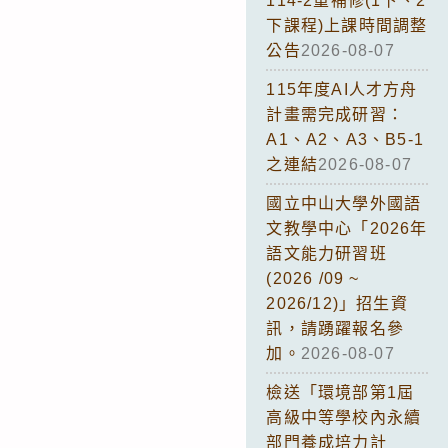
114-2重補修(1下、2
下課程)上課時間調整
公告
2026-08-07
115年度AI人才方舟
計畫需完成研習：
A1、A2、A3、B5-1
之連結
2026-08-07
國立中山大學外國語
文教學中心「2026年
語文能力研習班
(2026 /09 ~
2026/12)」招生資
訊，請踴躍報名參
加。
2026-08-07
檢送「環境部第1屆
高級中等學校內永續
部門養成培力計