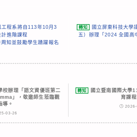
工程系將自113年10月3
國立屏東科技大學謹
轉知
設計進階課程
五）辦理「2024 全國
公告周知並鼓勵學生踴躍報名
學校辦理「語文資優班第二
國立暨南國際大學1
轉知
lemma」，敬邀師生蒞臨觀
育課程
指導。
2026-
25-03-26