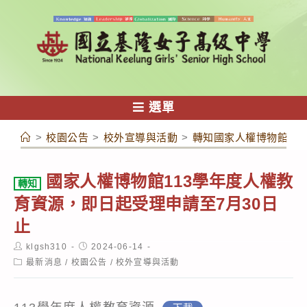
跳
轉
至
主
要
內
選單
容
>
校園公告
>
校外宣導與活動
>
轉知國家人權博物館11
國家人權博物館113學年度人權教
轉知
育資源，即日起受理申請至7月30日
止
Post
Post
klgsh310
2024-06-14
author:
published:
Post
最新消息
/
校園公告
/
校外宣導與活動
category: