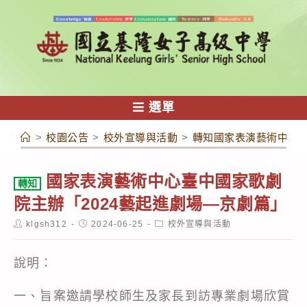
跳
轉
至
主
要
內
選單
容
>
校園公告
>
校外宣導與活動
>
轉知國家表演藝術中心臺
國家表演藝術中心臺中國家歌劇
轉知
院主辦「2024藝起進劇場—京劇篇」
Post
Post
Post
klgsh312
2024-06-25
校外宣導與活動
author:
published:
category:
說明：​
一、旨案邀請學校師生及家長到訪專業劇場欣賞