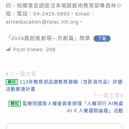
四、相關事宜請逕洽本場館藝術教育部專員林小
姐，電話：04-2415-5893，Email：
artseducation@npac-ntt.org。
「2024藝起進劇場—京劇篇」簡章
下載
Post Views:
208
上一篇文章
Read
113年教育部品德教育徵稿（含影音作品）評選
轉知
more
活動實施計畫
articles
下一篇文章
監察院國家人權委員會辦理「人權同行 AI無虞
轉知
AI X 人權趨勢論壇」活動