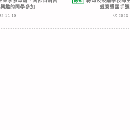
企業學系舉辦「國際日研習
轉知及鼓勵學校師生
轉知
有興趣的同學參加
競賽暨國手選
22-11-10
2023-