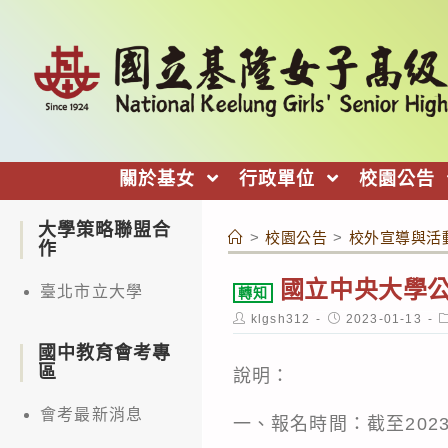
跳
轉
至
主
要
內
關於基女
行政單位
校園公告
容
大學策略聯盟合
>
校園公告
>
校外宣導與活
作
國立中央大學
臺北市立大學
轉知
Post
Post
P
klgsh312
2023-01-13
author:
published:
c
國中教育會考專
區
說明：
會考最新消息
一、報名時間：截至202