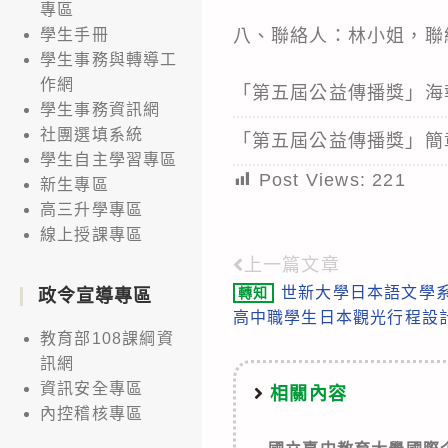
專區
八、聯絡人：林小姐，聯絡電
學生手冊
學生事務與轉導工
作網
「第五屆公益傳播獎」海
學生事務資訊網
社團選填系統
「第五屆公益傳播獎」簡
學生自主學習專區
Post Views:
221
新生專區
高三升學專區
線上授課專區
上一篇文章
Read
世新大學日本語文學系
轉知
政令宣導專區
more
高中職學生日本觀光行程設
articles
教育部108課綱資
訊網
資訊安全專區
相關內容
內控稽核專區