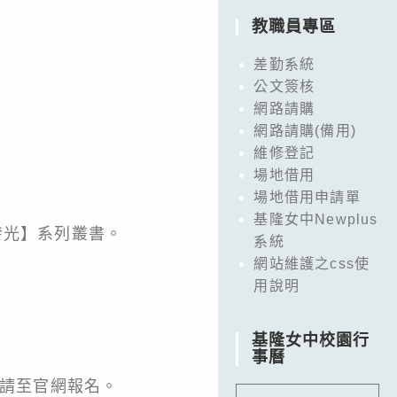
教職員專區
差勤系統
公文簽核
網路請購
網路請購(備用)
維修登記
場地借用
場地借用申請單
基隆女中Newplus
發光】系列叢書。
系統
網站維護之css使
用說明
基隆女中校園行
事曆
加請至官網報名。