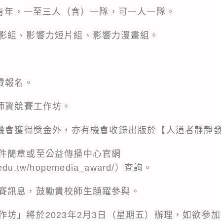
歲青年，一至三人（含）一隊，可一人一隊。
影組、影響力短片組、影響力漫畫組。
費報名。
業師資競賽工作坊。
有機會獲得獎金外，亦有機會收錄出版於【人道者靜靜
件簡章或至公益傳播中心官網
u.edu.tw/hopemedia_award/）查詢。
賽訊息，鼓勵貴校師生踴躍參與。
作坊」將於2023年2月3日（星期五）辦理，如欲參