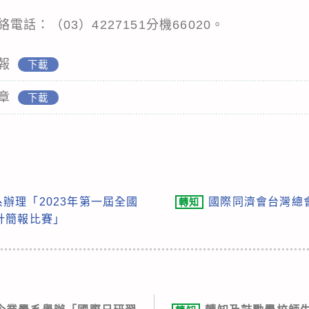
話：（03）4227151分機66020。
報
下載
章
下載
辦理「2023年第一屆全國
國際同濟會台灣總
轉知
計簡報比賽」