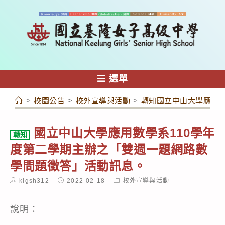
跳
轉
至
主
要
內
選單
容
>
校園公告
>
校外宣導與活動
>
轉知國立中山大學應用數
國立中山大學應用數學系110學年
轉知
度第二學期主辦之「雙週一題網路數
學問題徵答」活動訊息。
Post
Post
Post
klgsh312
2022-02-18
校外宣導與活動
author:
published:
category:
說明：