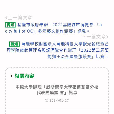
上一篇文章
Read
基隆市政府舉辦「2022基隆城市博覽會-「a
轉知
more
city full of OO」多元藝文創作競賽」訊息。
articles
下一篇文章
萬能學校財團法人萬能科技大學觀光餐旅暨管
轉知
理學院旅館管理系與調酒隊合作辦理「2022第三屆萬
能獅王盃全國餐旅競賽」比賽。
相關內容
中原大學辦理「威斯康辛大學密爾瓦基分校
代表團座談 會」訊息
2024-01-17