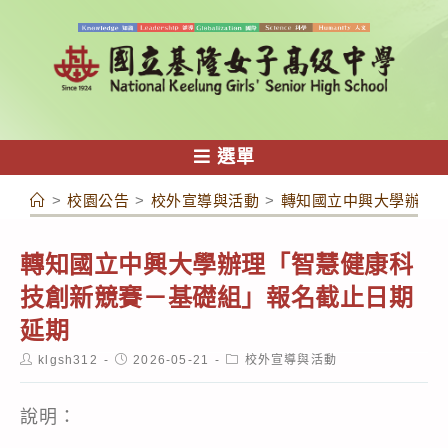
跳
轉
至
主
要
內
選單
容
>
校園公告
>
校外宣導與活動
>
轉知國立中興大學辦理
轉知國立中興大學辦理「智慧健康科
技創新競賽－基礎組」報名截止日期
延期
Post
Post
Post
klgsh312
2026-05-21
校外宣導與活動
author:
published:
category:
說明：