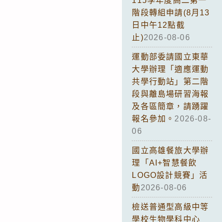
115學年度高二第一
階段轉組申請(8月13
日中午12點截
止)
2026-08-06
運動部委請國立東華
大學辦理「適應運動
共學行動站」第二階
段與離島場研習海報
及各區簡章，請踴躍
報名參加。
2026-08-
06
國立高雄餐旅大學辦
理「AI+智慧餐飲
LOGO設計競賽」活
動
2026-08-06
檢送普通型高級中等
學校生物學科中心