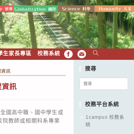
學生家長專區
校務系統
FB
EMAIL
搜尋
程資訊
Search
程資訊
for:
校務平台系統
讓全國高中職、國中學生或
1campus 校務系
校院教師或相關科系專業
統