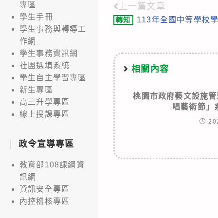
專區
上一篇文章
Read
學生手冊
113年全國中等學校
轉知
more
學生事務與轉導工
articles
作網
學生事務資訊網
社團選填系統
相關內容
學生自主學習專區
新生專區
桃園市政府藝文設施管
高三升學專區
唱藝術節」
線上授課專區
20
政令宣導專區
教育部108課綱資
訊網
資訊安全專區
內控稽核專區