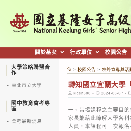
跳
轉
至
主
要
內
關於基女
行政單位
校園公告
容
大學策略聯盟合
>
校園公告
>
校外宣導與活
作
轉知國立宜蘭大學「
臺北市立大學
Post
Post
P
klgsh600
2024-06-07
author:
published:
c
國中教育會考專
區
一、旨揭課程之主要目的
家長能藉此瞭解大學各科
會考最新消息
人員，本課程可一次報名