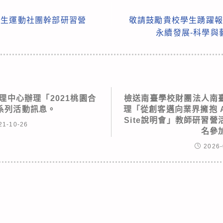
學生運動社團幹部研習營
敬請鼓勵貴校學生踴躍報名參
永續發展-科學與
理中心辦理「2021桃園合
檢送南臺學校財團法人南
系列活動訊息。
理「從創客邁向業界擁抱 A
Site說明會」教師研習
21-10-26
名參
2026-