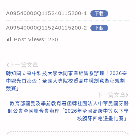
A09540000Q115240115200-1
下載
A09540000Q115240115200-2
下載
Post Views:
230
上一篇文章
Read
轉知國立臺中科技大學休閒事業經營系辦理「2026臺
more
中觀光首都盃：全國大專院校暨高中職創意遊程規劃
articles
競賽」
下一篇文章
教育部國民及學前教育署函轉社團法人中華民國牙醫
師公會全國聯合會辦理「2026年全國高級中等以下學
校顧牙四格漫畫比賽」