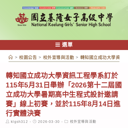
跳
轉
至
主
要
內
選單
容
>
校園公告
>
校外宣導與活動
>
轉知國立成功大學資訊工
轉知國立成功大學資訊工程學系訂於
115年5月31日舉辦「2026第十二屆國
立成功大學暑期高中生程式設計邀請
賽」線上初賽，並於115年8月14日進
行實體決賽
Post
Post
Post
klgsh312
2026-03-30
校外宣導與活動
author:
published:
category: