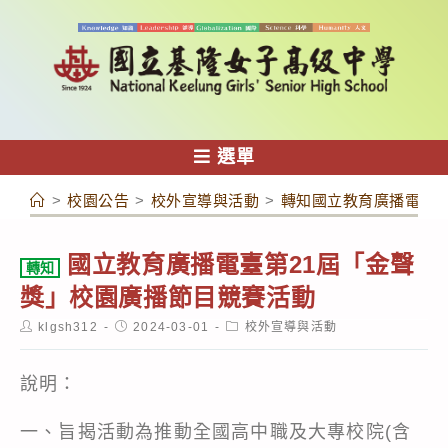
跳
轉
至
主
要
內
選單
容
>
校園公告
>
校外宣導與活動
>
轉知國立教育廣播電臺第
國立教育廣播電臺第21屆「金聲
轉知
獎」校園廣播節目競賽活動
Post
Post
Post
klgsh312
2024-03-01
校外宣導與活動
author:
published:
category:
說明：
一、旨揭活動為推動全國高中職及大專校院(含