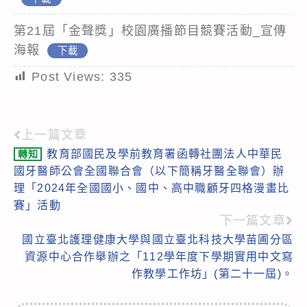
第21屆「金聲獎」校園廣播節目競賽活動_宣傳
海報
下載
Post Views:
335
上一篇文章
Read
教育部國民及學前教育署函轉社團法人中華民
轉知
more
國牙醫師公會全國聯合會（以下簡稱牙醫全聯會）辦
articles
理「2024年全國國小、國中、高中職顧牙四格漫畫比
賽」活動
下一篇文章
國立臺北護理健康大學與國立臺北科技大學苗圃分區
資源中心合作舉辦之「112學年度下學期實用中文寫
作教學工作坊」(第二十一屆)。