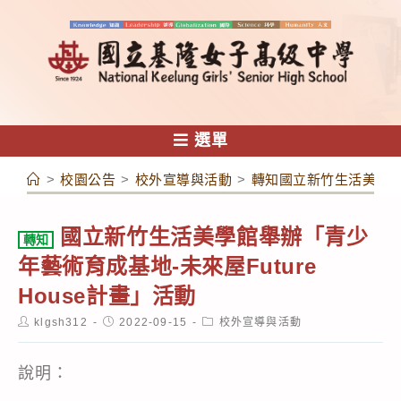
跳
轉
至
主
要
內
選單
容
>
校園公告
>
校外宣導與活動
>
轉知國立新竹生活美學館舉
國立新竹生活美學館舉辦「青少
轉知
年藝術育成基地-未來屋Future
House計畫」活動
Post
Post
Post
klgsh312
2022-09-15
校外宣導與活動
author:
published:
category:
說明：