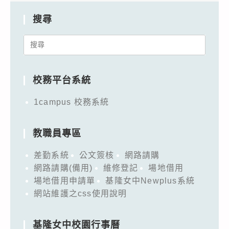
搜尋
Search
for:
校務平台系統
1campus 校務系統
教職員專區
差勤系統
公文簽核
網路請購
網路請購(備用)
維修登記
場地借用
場地借用申請單
基隆女中Newplus系統
網站維護之css使用說明
基隆女中校園行事曆