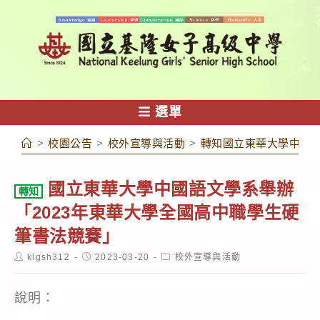
跳
轉
至
主
要
內
選單
容
>
校園公告
>
校外宣導與活動
>
轉知國立東華大學中國語
國立東華大學中國語文學系舉辦
轉知
「2023年東華大學全國高中職學生硬
筆書法競賽」
Post
Post
Post
klgsh312
2023-03-20
校外宣導與活動
author:
published:
category:
說明：