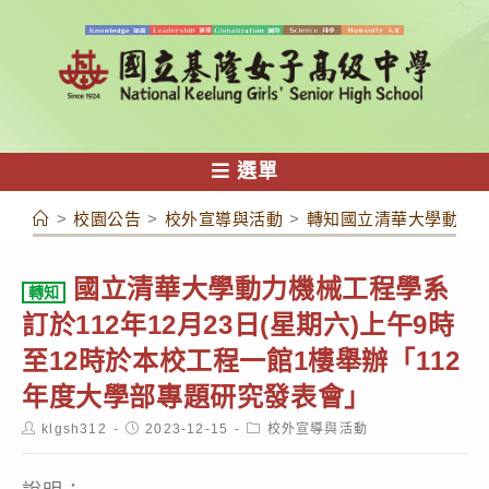
跳
轉
至
主
要
內
選單
容
>
校園公告
>
校外宣導與活動
>
轉知國立清華大學動力機械
國立清華大學動力機械工程學系
轉知
訂於112年12月23日(星期六)上午9時
至12時於本校工程一館1樓舉辦「112
年度大學部專題研究發表會」
Post
Post
Post
klgsh312
2023-12-15
校外宣導與活動
author:
published:
category: