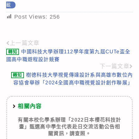
載
Post Views:
256
上一篇文章
Read
中國科技大學辦理112學年度第九屆CUTe盃全
轉知
more
國高中職遊程設計競賽
articles
下一篇文章
樹德科技大學視覺傳達設計系與高雄市數位內
轉知
容協會舉辦「2024全國高中職視覺設計創作聯展」
相關內容
有關本校化學系辦理「2022日本櫻花科技計
畫」甄選高中學生代表赴日交流活動公告相
關資訊，請查照。