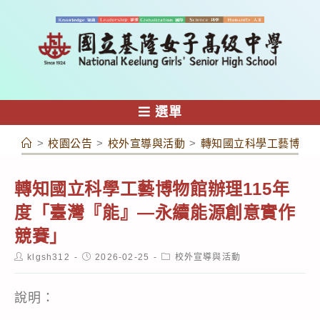
跳
轉
至
主
要
內
選單
容
>
校園公告
>
校外宣導與活動
>
轉知國立科學工藝博物館
轉知國立科學工藝博物館辦理115年
度「臺灣『能』―永續能源創意實作
競賽」
Post
Post
Post
klgsh312
2026-02-25
校外宣導與活動
author:
published:
category:
說明：