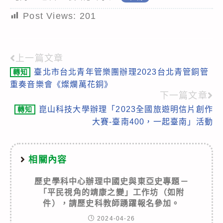
Post Views:
201
上一篇文章
Read
臺北市台北青年管樂團辦理2023台北青管銅管
轉知
more
重奏音樂會《燦爛萬花銅》
articles
下一篇文章
崑山科技大學辦理「2023全國旅遊明信片創作
轉知
大賽-臺南400，一起臺南」活動
相關內容
歷史學科中心辦理中國史與東亞史專題－
「平民視角的靖康之變」工作坊（如附
件），請歷史科教師踴躍報名參加。
2024-04-26