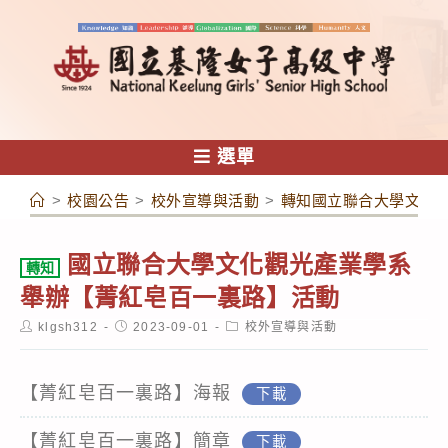
跳
轉
至
主
要
內
選單
容
>
校園公告
>
校外宣導與活動
>
轉知國立聯合大學文化
國立聯合大學文化觀光產業學系
轉知
舉辦【菁紅皂百一裏路】活動
Post
Post
Post
klgsh312
2023-09-01
校外宣導與活動
author:
published:
category:
【菁紅皂百一裏路】海報
下載
【菁紅皂百一裏路】簡章
下載