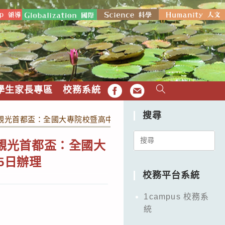
學生家長專區
校務系統
FB
EMAIL
搜尋
臺中觀光首都盃：全國大專院校暨高中職創意遊程規劃競賽」，因故延期
Search
中觀光首都盃：全國大
for:
5日辦理
校務平台系統
1campus 校務系
統