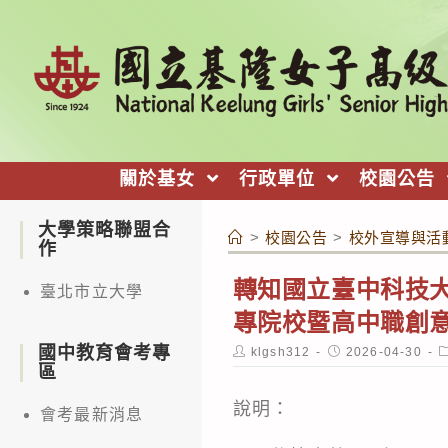
跳
轉
至
主
要
內
關於基女
行政單位
校園公告
容
大學策略聯盟合
>
校園公告
>
校外宣導與活
作
轉知國立臺中科技大
臺北市立大學
專院校暨高中職創意
國中教育會考專
Post
Post
P
klgsh312
2026-04-30
author:
published:
c
區
說明：
會考最新消息