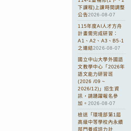
114-2重補修(1下、2
下課程)上課時間調整
公告
2026-08-07
115年度AI人才方舟
計畫需完成研習：
A1、A2、A3、B5-1
之連結
2026-08-07
國立中山大學外國語
文教學中心「2026年
語文能力研習班
(2026 /09 ~
2026/12)」招生資
訊，請踴躍報名參
加。
2026-08-07
檢送「環境部第1屆
高級中等學校內永續
部門養成培力計