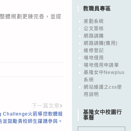
教職員專區
動整體規劃更臻完善，並提
差勤系統
公文簽核
網路請購
網路請購(備用)
維修登記
場地借用
場地借用申請單
基隆女中Newplus
系統
網站維護之css使
用說明
下一篇文章
基隆女中校園行
ng Challenge火箭導控軟體競
事曆
告並鼓勵貴校師生躍踴參與。