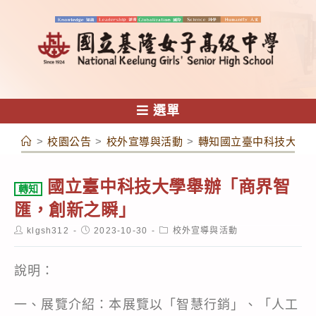
跳
轉
至
主
要
內
選單
容
>
校園公告
>
校外宣導與活動
>
轉知國立臺中科技大學
國立臺中科技大學舉辦「商界智
轉知
匯，創新之瞬」
Post
Post
Post
klgsh312
2023-10-30
校外宣導與活動
author:
published:
category:
說明：
一、展覽介紹：本展覽以「智慧行銷」、「人工