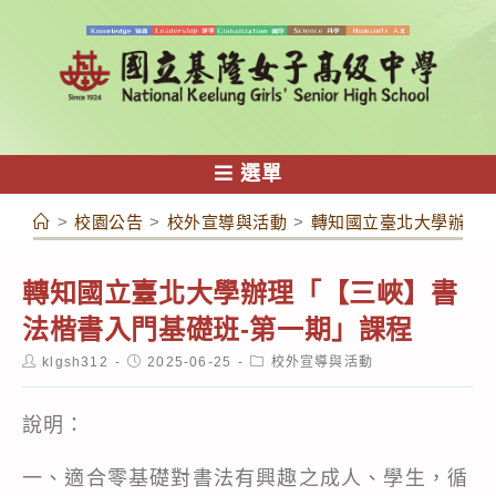
跳
轉
至
主
要
內
選單
容
>
校園公告
>
校外宣導與活動
>
轉知國立臺北大學辦理「
轉知國立臺北大學辦理「【三峽】書
法楷書入門基礎班-第一期」課程
Post
Post
Post
klgsh312
2025-06-25
校外宣導與活動
author:
published:
category:
說明：
一、適合零基礎對書法有興趣之成人、學生，循