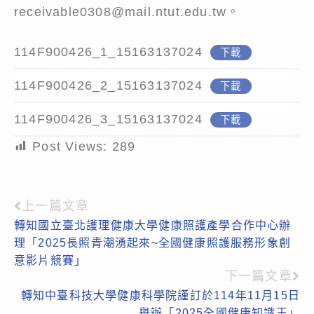
receivable0308@mail.ntut.edu.tw。
114F900426_1_15163137024
下載
114F900426_2_15163137024
下載
114F900426_3_15163137024
下載
Post Views:
289
上一篇文章
Read
轉知國立臺北護理健康大學健康照護產學合作中心辦
more
理「2025長照青潮湧起來~全國健康照護服務形象創
articles
意影片競賽」
下一篇文章
轉知中臺科技大學健康科學院謹訂於114年11月15日
舉辦「2025全國健康知識王」