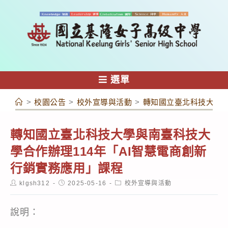
跳
轉
至
主
要
內
選單
容
>
校園公告
>
校外宣導與活動
>
轉知國立臺北科技大學與
轉知國立臺北科技大學與南臺科技大
學合作辦理114年「AI智慧電商創新
行銷實務應用」課程
Post
Post
Post
klgsh312
2025-05-16
校外宣導與活動
author:
published:
category:
說明：