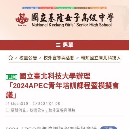
跳
轉
至
主
要
內
選單
容
>
校園公告
>
校外宣導與活動
>
轉知國立臺北科技大學辦
國立臺北科技大學辦理
轉知
「2024APEC青年培訓課程暨模擬會
議」
Post
Post
klgsh310
2024-04-08
author:
published:
Post
最新消息
/
校園公告
/
校外宣導與活動
category: