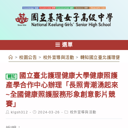
跳
轉
至
主
要
內
選單
容
>
校園公告
>
校外宣導與活動
>
轉知國立臺北護理健康
國立臺北護理健康大學健康照護
轉知
產學合作中心辦理「長照青潮湧起來
~全國健康照護服務形象創意影片競
賽」
Post
Post
Post
klgsh312
2024-03-26
校外宣導與活動
author:
published:
category: