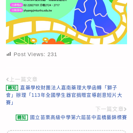
Post Views:
231
上一篇文章
Read
嘉藥學校財團法人嘉南藥理大學函轉「獅子
轉知
more
會」辦理「113年全國學生器官捐贈宣導創意短片大
articles
賽」
下一篇文章
國立苗栗高級中學第六屆苗中盃橋藝錦標賽
轉知