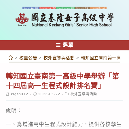
跳
轉
至
主
要
內
選單
容
>
校園公告
>
校外宣導與活動
>
轉知國立臺南第一高級
轉知國立臺南第一高級中學舉辦「第
十四屆高一生程式設計排名賽」
Post
Post
Post
klgsh312
2026-05-22
校外宣導與活動
author:
published:
category:
說明：
一、為增進高中生程式設計能力，提供各校學生