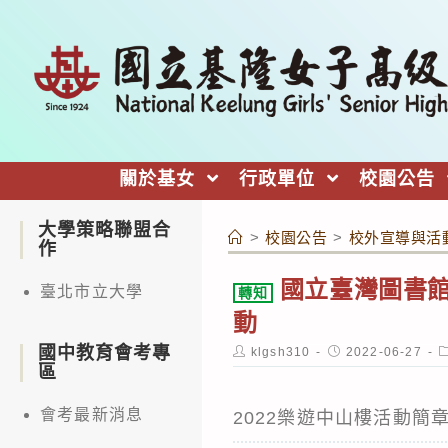
跳
轉
至
主
要
內
關於基女
行政單位
校園公告
容
大學策略聯盟合
>
校園公告
>
校外宣導與活
作
國立臺灣圖書館
臺北市立大學
轉知
動
國中教育會考專
Post
Post
P
klgsh310
2022-06-27
author:
published:
c
區
會考最新消息
2022樂遊中山樓活動簡