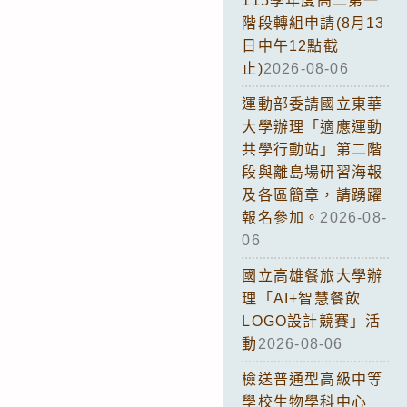
115學年度高二第一
階段轉組申請(8月13
日中午12點截
止)
2026-08-06
運動部委請國立東華
大學辦理「適應運動
共學行動站」第二階
段與離島場研習海報
及各區簡章，請踴躍
報名參加。
2026-08-
06
國立高雄餐旅大學辦
理「AI+智慧餐飲
LOGO設計競賽」活
動
2026-08-06
檢送普通型高級中等
學校生物學科中心