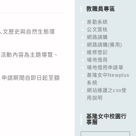
教職員專區
差勤系統
公文簽核
人文歷史與自然生態環
網路請購
網路請購(備用)
維修登記
，活動內容為主題導覽、
場地借用
場地借用申請單
基隆女中Newplus
ggY，申請期間自即日起至額
系統
網站維護之css使
用說明
基隆女中校園行
事曆