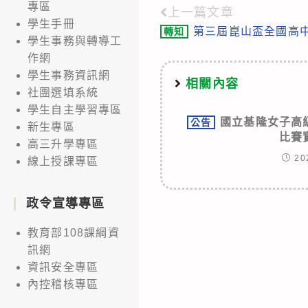
專區
上一篇文章
Read
學生手冊
第三屆崑山盃全國高
轉知
more
學生事務與轉導工
articles
作網
學生事務資訊網
相關內容
社團選填系統
學生自主學習專區
國立基隆女子高
公告
新生專區
比賽
高三升學專區
20
線上授課專區
政令宣導專區
教育部108課綱資
訊網
資訊安全專區
內控稽核專區