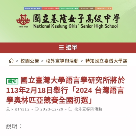
跳
轉
至
主
要
內
選單
容
>
校園公告
>
校外宣導與活動
>
轉知國立臺灣大學語言學研
國立臺灣大學語言學研究所將於
轉知
113年2月18日舉行「2024 台灣語言
學奧林匹亞競賽全國初選」
Post
Post
Post
klgsh312
2023-12-29
校外宣導與活動
author:
published:
category:
說明：