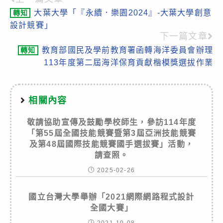
Read
大葉大學「『永續．樂園2024』-大葉大學創意
轉知
more
設計競賽」
articles
下一篇文章
教育部國民及學前教育署函轉海洋委員會辦理
轉知
113年度第二屆海洋保育貢獻楷模獎選拔作業
相關內容
敬請協助宣傳及鼓勵學校師生，參訪114年度
「第55屆全國技能競賽暨第3屆亞洲技能競賽
及第48屆國際技能競賽國手選拔賽」活動，
請查照。
2025-02-26
國立台灣大學舉辦「2021網際網路程式設計
全國大賽」
2021-10-08