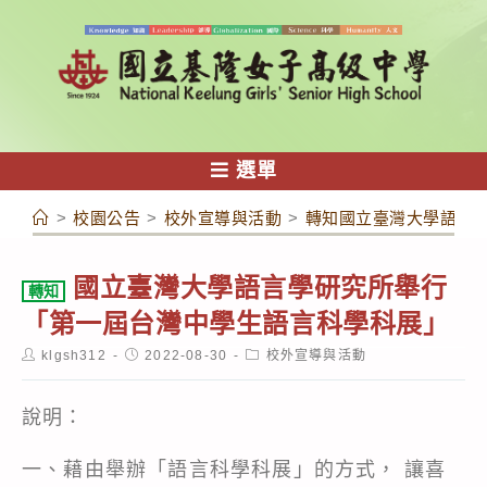
跳
轉
至
主
要
內
選單
容
>
校園公告
>
校外宣導與活動
>
轉知國立臺灣大學語言
國立臺灣大學語言學研究所舉行
轉知
「第一屆台灣中學生語言科學科展」
Post
Post
Post
klgsh312
2022-08-30
校外宣導與活動
author:
published:
category:
說明：
一、藉由舉辦「語言科學科展」的方式， 讓喜