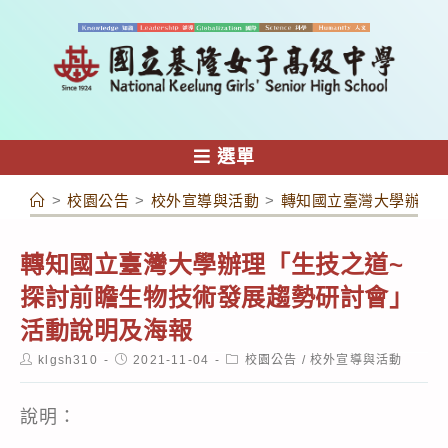
跳
轉
至
主
要
內
選單
容
>
校園公告
>
校外宣導與活動
>
轉知國立臺灣大學辦理
轉知國立臺灣大學辦理「生技之道~
探討前瞻生物技術發展趨勢研討會」
活動說明及海報
Post
Post
Post
klgsh310
2021-11-04
校園公告
/
校外宣導與活動
author:
published:
category:
說明：