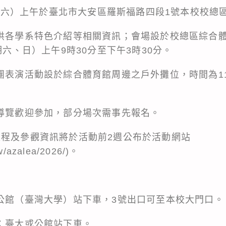
（星期六）上午於臺北市大安區羅斯福路四段1號本校校總
提供各學系特色介紹等相關資訊；會場設於校總區綜合體
期六、日）上午9時30分至下午3時30分。
團表演活動設於綜合體育館周邊之戶外攤位，時間為11
類導覽歡迎參加，部分場次需事先報名。
流程及參觀資訊將於活動前2週公布於活動網站
tw/azalea/2026/)。
至公館（臺灣大學）站下車，3號出口可至本校大門口。
車：臺大或公館站下車。