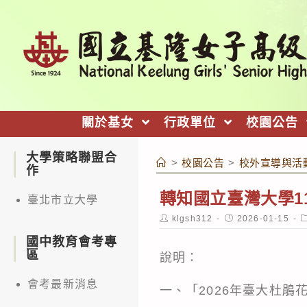
跳
轉
至
主
要
內
關於基女
行政單位
校園公告
容
大學策略聯盟合
>
校園公告
>
校外宣導與活
作
轉知國立臺灣大學1
臺北市立大學
Post
Post
P
klgsh312
2026-01-15
author:
published:
c
國中教育會考專
區
說明：
會考最新消息
一、「2026年臺大杜