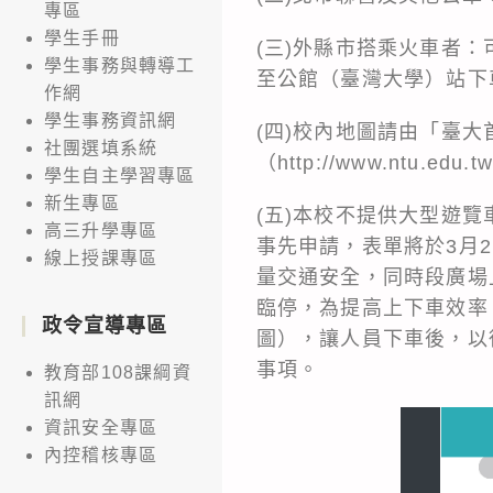
專區
學生手冊
(三)外縣市搭乘火車者
學生事務與轉導工
至公館（臺灣大學）站下
作網
學生事務資訊網
(四)校內地圖請由「臺
社團選填系統
（http://www.ntu.edu.
學生自主學習專區
新生專區
(五)本校不提供大型遊
高三升學專區
事先申請，表單將於3月2日至3月
線上授課專區
量交通安全，同時段廣場
臨停，為提高上下車效率
政令宣導專區
圖），讓人員下車後，以
事項。
教育部108課綱資
訊網
資訊安全專區
內控稽核專區