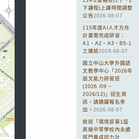
114-2重補修(1下、2
下課程)上課時間調整
公告
2026-08-07
115年度AI人才方舟
計畫需完成研習：
A1、A2、A3、B5-1
之連結
2026-08-07
國立中山大學外國語
文教學中心「2026年
語文能力研習班
(2026 /09 ~
2026/12)」招生資
訊，請踴躍報名參
加。
2026-08-07
檢送「環境部第1屆
高級中等學校內永續
部門養成培力計