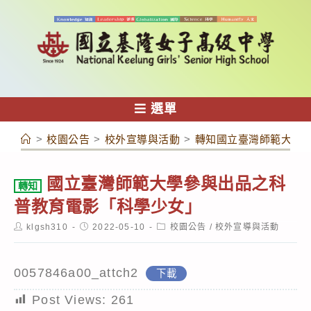
跳
轉
至
主
要
內
選單
容
>
校園公告
>
校外宣導與活動
>
轉知國立臺灣師範大學
國立臺灣師範大學參與出品之科
轉知
普教育電影「科學少女」
Post
Post
Post
klgsh310
2022-05-10
校園公告
/
校外宣導與活動
author:
published:
category:
0057846a00_attch2
下載
Post Views:
261