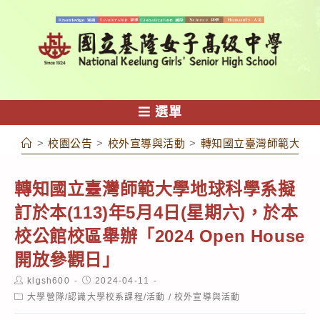
跳
轉
至
主
要
內
選單
容
>
校園公告
>
校外宣導與活動
>
轉知國立臺灣師範大學地球科
轉知國立臺灣師範大學地球科學系擬
訂於本(113)年5月4日(星期六)，於本
校公館校區舉辦「2024 Open House
開放參觀日」
Post
Post
klgsh600
2024-04-11
author:
published:
Post
大學營隊/認識大學校系課程/活動
/
校外宣導與活動
category: