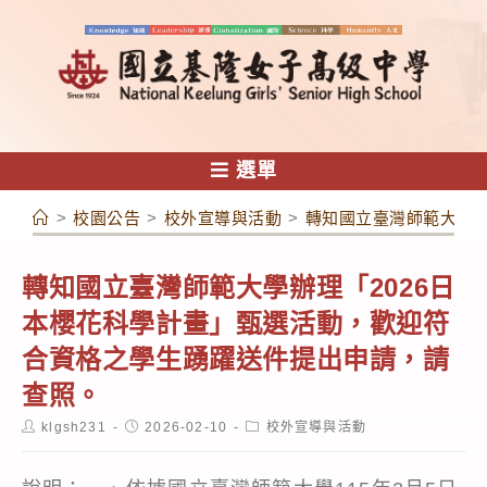
跳
轉
至
主
要
內
選單
容
>
校園公告
>
校外宣導與活動
>
轉知國立臺灣師範大學辦
轉知國立臺灣師範大學辦理「2026日
本櫻花科學計畫」甄選活動，歡迎符
合資格之學生踴躍送件提出申請，請
查照。
Post
Post
Post
klgsh231
2026-02-10
校外宣導與活動
author:
published:
category: