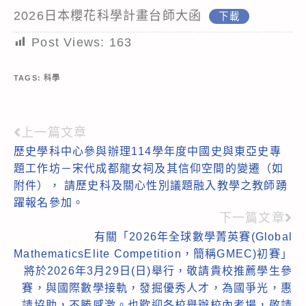
2026日本櫻花科學計畫台師大函
下載
Post Views:
163
TAGS:
科學
上一篇文章
Read
歷史學科中心參與辦理114學年度中國史與東亞史專
more
題工作坊－宋代成都龍女祠及其信仰空間的變遷（如
articles
附件）， 請歷史科及關心性別議題融入教學之教師踴
躍報名參加。
下一篇文章
有關「2026年全球數學菁英賽(Global
MathematicsElite Competition，簡稱GMEC)初賽」
將於2026年3月29日(日)舉行，敬請貴校推薦學生參
賽，與國際數學接軌，發掘優秀人才，為國爭光，惠
請協助，不勝感激。也歡迎各校舉辦校內考場，敬請