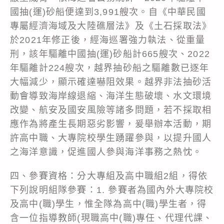
國抽(運)砂船便達到3,991艘次。自《中華民國
專屬經濟海域及大陸礁層法》及《土石採取法》
於2021年修正後，經海巡署強力執法、從重量
刑，該年驅離中國抽(運)砂船計665艘次、2022
年驅離計224艘次，越界抽砂船之驅離數已逐年
大幅減少，顯示確達嚇阻效果。越界非法抽砂活
動會導致海岸線退縮、海洋生態破壞、水文環境
改變、航安及國安風險等諸多問題，若不採取相
應作為將產生長期惡劣影響，爰舉辦本活動，期
許高中職、大專院校學生踴躍參與，以提升國人
之海洋意識，促進國人參與海洋事務之熱忱。
四、參賽資格：分大專組及高中職組2組，得依
下列說明組隊參賽：1. 參賽者為國內外大專院校
及高中(職)學生，惟全隊為高中(職)學生者，得
含一位指導教師(現職高中(職)專任、代理代課、