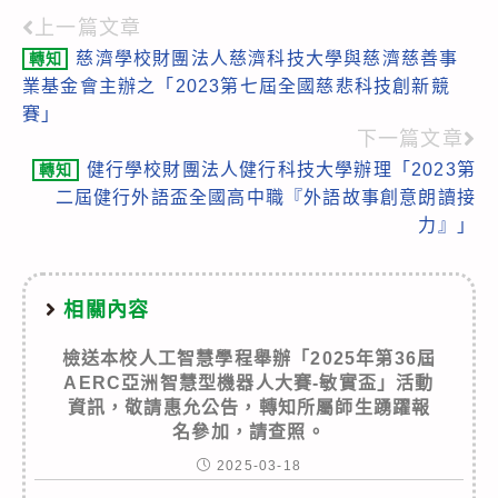
上一篇文章
Read
慈濟學校財團法人慈濟科技大學與慈濟慈善事
轉知
more
業基金會主辦之「2023第七屆全國慈悲科技創新競
articles
賽」
下一篇文章
健行學校財團法人健行科技大學辦理「2023第
轉知
二屆健行外語盃全國高中職『外語故事創意朗讀接
力』」
相關內容
檢送本校人工智慧學程舉辦「2025年第36屆
AERC亞洲智慧型機器人大賽-敏實盃」活動
資訊，敬請惠允公告，轉知所屬師生踴躍報
名參加，請查照。
2025-03-18