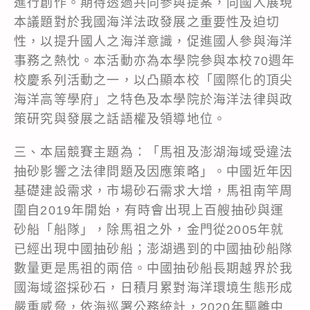
進行創作。期待透過共同參與提案，向國人展現
本議題對於我國海洋法政發展之重要性及迫切
性，以提升國人之海洋意識，促進國人參與海洋
事務之熱忱。本活動亦為本學院參與本校70週年
校慶系列活動之一，以凸顯本校「國際化的頂尖
海洋高等學府」之特色及本學院於海洋法律與政
策研究與發展之話語權及領導地位。
三、本屆競賽主題為：「馬祖及澎湖海域受違法
抽砂影響之法律問題及因應策略」。中國近年因
基礎建設需求，市場砂石需求大增，馬祖南竿周
圍自2019年開始，有時會出現上百艘抽砂與運
砂船「船隊」，除馬祖之外，金門從2005年就
已經出現中國抽砂船；澎湖遇到的中國抽砂船隊
數量更是馬祖的兩倍。中國抽砂船長期越界於我
國海域盜採砂石，日積月累對海洋環境生態形成
嚴重威脅，依海巡署公務統計，2020年驅離中