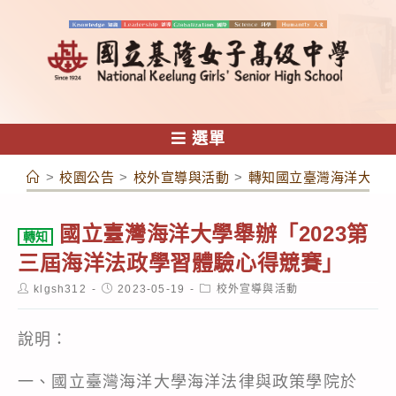
跳
轉
至
主
要
內
選單
容
>
校園公告
>
校外宣導與活動
>
轉知國立臺灣海洋大學舉
國立臺灣海洋大學舉辦「2023第
轉知
三屆海洋法政學習體驗心得競賽」
Post
Post
Post
klgsh312
2023-05-19
校外宣導與活動
author:
published:
category:
說明：
一、國立臺灣海洋大學海洋法律與政策學院於