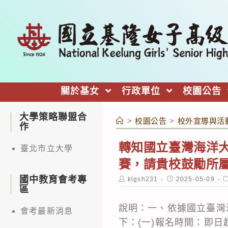
跳
轉
至
主
要
內
關於基女
行政單位
校園公告
容
大學策略聯盟合
>
校園公告
>
校外宣導與活
作
轉知國立臺灣海洋大
臺北市立大學
賽，請貴校鼓勵所
國中教育會考專
Post
Post
P
klgsh231
2025-05-09
author:
published:
c
區
說明：一、依據國立臺灣海
會考最新消息
下：(一)報名時間：即日起