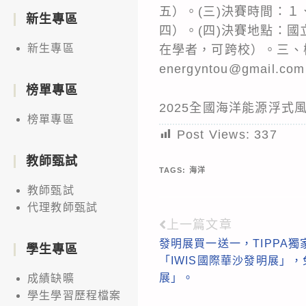
五）。(三)決賽時間：１
新生專區
四）。(四)決賽地點：國
新生專區
在學者，可跨校）。三、
energyntou@gmail.co
榜單專區
2025全國海洋能源浮式
榜單專區
Post Views:
337
教師甄試
TAGS:
海洋
教師甄試
代理教師甄試
上一篇文章
Read
發明展買一送一，TIPPA
more
學生專區
「IWIS國際華沙發明展」
articles
展」。
成績缺曠
學生學習歷程檔案