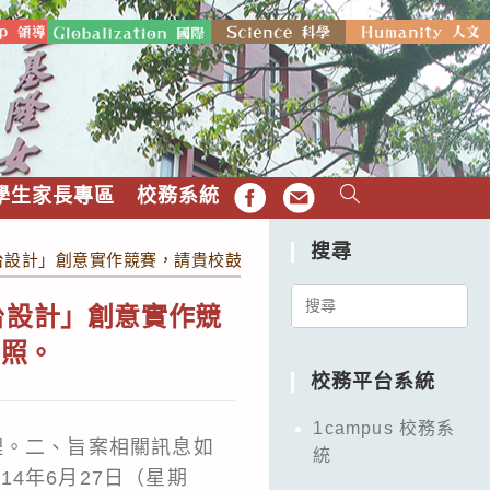
學生家長專區
校務系統
FB
EMAIL
搜尋
平台設計」創意實作競賽，請貴校鼓勵所屬師生踴躍組隊報名參加，
Search
台設計」創意實作競
for:
查照。
校務平台系統
1campus 校務系
辦理。二、旨案相關訊息如
統
14年6月27日（星期