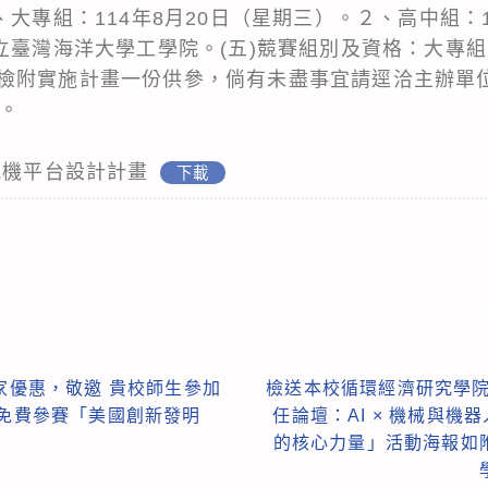
、大專組：114年8月20日（星期三）。２、高中組：1
立臺灣海洋大學工學院。(五)競賽組別及資格：大專組
檢附實施計畫一份供參，倘有未盡事宜請逕洽主辦單
m。
風機平台設計計畫
下載
獨家優惠，敬邀 貴校師生參加
檢送本校循環經濟研究學院
，免費參賽「美國創新發明
任論壇：AI × 機械與機器
的核心力量」活動海報如