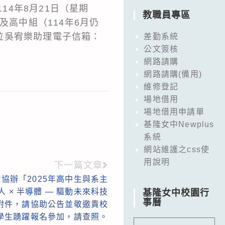
14年8月21日（星期
教職員專區
及高中組（114年6月仍
位吳宥樂助理電子信箱：
差勤系統
公文簽核
網路請購
網路請購(備用)
維修登記
場地借用
場地借用申請單
基隆女中Newplus
系統
網站維護之css使
用說明
下一篇文章
協辦「2025年高中生與系主
人 × 半導體 — 驅動未來科技
基隆女中校園行
事曆
附件，請協助公告並敬邀貴校
學生踴躍報名參加，請查照。