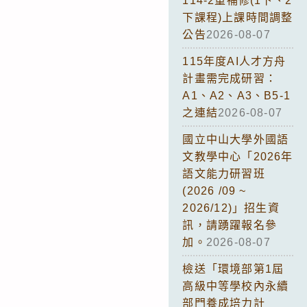
114-2重補修(1下、2
下課程)上課時間調整
公告
2026-08-07
115年度AI人才方舟
計畫需完成研習：
A1、A2、A3、B5-1
之連結
2026-08-07
國立中山大學外國語
文教學中心「2026年
語文能力研習班
(2026 /09 ~
2026/12)」招生資
訊，請踴躍報名參
加。
2026-08-07
檢送「環境部第1屆
高級中等學校內永續
部門養成培力計