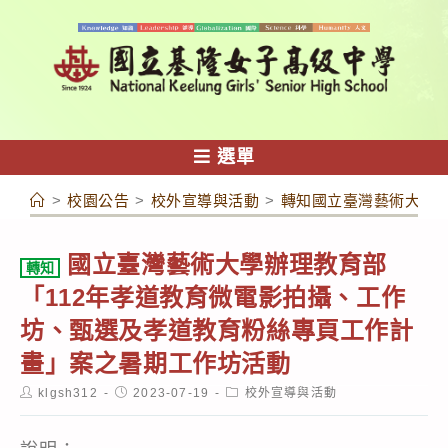
跳
轉
至
主
要
內
選單
容
>
校園公告
>
校外宣導與活動
>
轉知國立臺灣藝術大學辦
國立臺灣藝術大學辦理教育部
轉知
「112年孝道教育微電影拍攝、工作
坊、甄選及孝道教育粉絲專頁工作計
畫」案之暑期工作坊活動
Post
Post
Post
klgsh312
2023-07-19
校外宣導與活動
author:
published:
category: