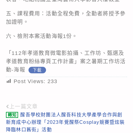
五、課程費用：活動全程免費，全勤者將授予參
加證明。
六、檢附本案活動海報1份。
「112年孝道教育微電影拍攝、工作坊、甄選及
孝道教育粉絲專頁工作計畫」案之暑期工作坊活
動-海報
下載
Post Views:
233
上一篇文章
Read
醒吾學校財團法人醒吾科技大學產學合作與創
轉知
more
新育成中心辦理「2023年覺醒祭Cosplay競賽暨炫裝
articles
降臨林口舊街」活動