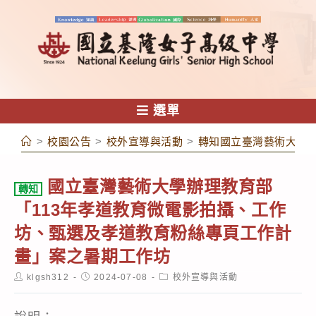
跳
轉
至
主
要
內
選單
容
>
校園公告
>
校外宣導與活動
>
轉知國立臺灣藝術大學辦
國立臺灣藝術大學辦理教育部
轉知
「113年孝道教育微電影拍攝、工作
坊、甄選及孝道教育粉絲專頁工作計
畫」案之暑期工作坊
Post
Post
Post
klgsh312
2024-07-08
校外宣導與活動
author:
published:
category: