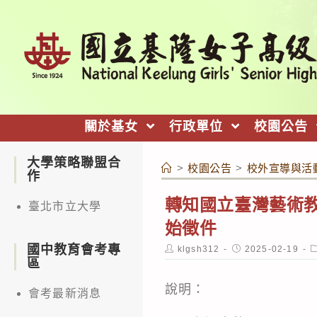
跳
轉
至
主
要
內
關於基女
行政單位
校園公告
容
大學策略聯盟合
>
校園公告
>
校外宣導與活
作
轉知國立臺灣藝術教
臺北市立大學
始徵件
國中教育會考專
Post
Post
P
klgsh312
2025-02-19
author:
published:
c
區
說明：
會考最新消息