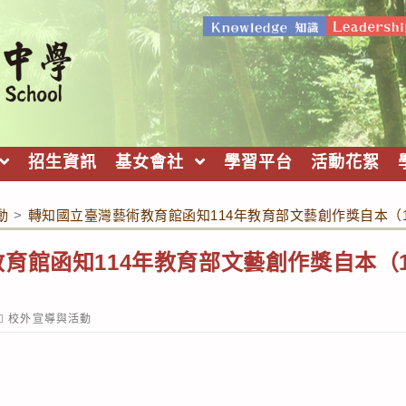
招生資訊
基女會社
學習平台
活動花絮
動
>
轉知國立臺灣藝術教育館函知114年教育部文藝創作獎自本（1
育館函知114年教育部文藝創作獎自本（1
ost
校外宣導與活動
ategory: