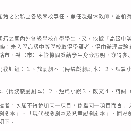
國國籍之公私立各級學校專任、兼任及退休教師，並領
國國籍之國內外各級學校在學學生。又，依據「高級中
8條：未入學高級中等學校取得學籍者，得由辦理實驗
轄市、縣（市）主管機關發給學生身分證明，亦得參
一)教師組：１、戲劇劇本（傳統戲劇劇本）２、短篇
劇本（傳統戲劇劇本）２、短篇小說３、散文４、詩詞
優者，次屆不得參加同一項目，係指同一項目而言；
劇劇本」、「現代戲劇劇本及兒童戲劇劇本」、同屬
項下。