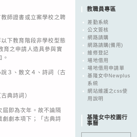
教職員專區
有教師證書或立案學校之聘
差勤系統
公文簽核
網路請購
等以下教育階段非學校型態
網路請購(備用)
教育之申請人造具參與實
維修登記
加。
場地借用
場地借用申請單
小說３、散文４、詩詞（古
基隆女中Newplus
系統
網站維護之css使
（古典詩詞）
用說明
次屆即為次年。故不論隔
基隆女中校園行
戲劇劇本項下；「古典詩
事曆